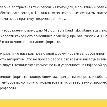
это не абстрактная технология из будущего, а понятный и увлек
ботать уже сегодня. На занятиях по нейронным сетям мы знако
ами через практику, творчество и игру.
 изображения с помощью Midjourney и Kandinsky, общаться с в
нейросети как умного помощника в учёбе (GigaChat, YandexGPT), 
й в наглядном и доступном формате.
м развитию навыков правильной формулировки запросов (промп
ают» алгоритмы. Это не просто работа с готовыми инструментам
рмирует техническую грамотность и уверенность в цифровой ср
ктивном формате, поощряющем эксперименты, вопросы и собств
 нейросети, но и учатся использовать их ответственно, творчес
рофессий.