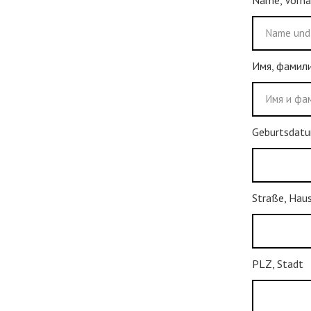
Name, Vorna
Имя, фамили
Geburtsdat
Straße, Haus
PLZ, Stadt