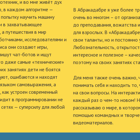
отехник, и во мне живёт дух
ю, в каждом алгоритме —
В Абракадабре я уже более тре
 попытку научить машину
очень во многом – от организа
ии в захватывающее
до преподавания, вожатства и
, а путешествия в мир
для взрослых. В «Абракадабре»
аботчиками, исследователями и
свои таланты, но и постоянно
иса они создают игры,
Любознательность, открытость
пишут чат-ботов и ищут
интересное и полезное – качес
что даже самые «технические»
поэтому на своих занятиях ста
их занятиях дети не боятся
уют, ошибаются и находят
Для меня также очень важно, 
 языком самовыражения, а
понимать себя и находить то, 
, как устроен современный
на свои вопросы. На интеракт
видит в программировании не
каждый раз о чем-то новом! Н
 сетях — суперсилу для любой
рассказываю о мире, в которо
помощью командных и творчес
видеоматериалов.