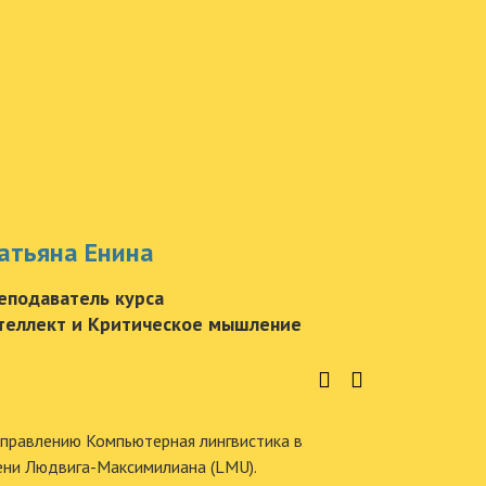
атьяна Енина
еподаватель курса
теллект и Критическое мышление
аправлению Компьютерная лингвистика в
ени Людвига-Максимилиана (LMU).