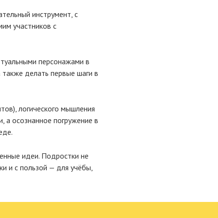
ательный инструмент, с
мим участников с
иртуальными персонажами в
а также делать первые шаги в
тов), логического мышления
и, а осознанное погружение в
еде.
енные идеи. Подростки не
ки и с пользой — для учёбы,