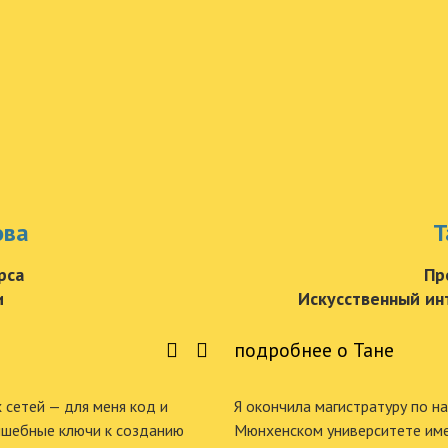
ова
Т
рса
Пр
и
Искусственный ин
подробнее о Тане
 сетей — для меня код и
Я окончила магистратуру по н
олшебные ключи к созданию
Мюнхенском университете им