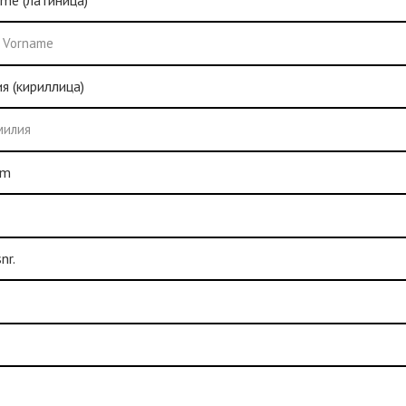
me (латиница)
я (кириллица)
um
nr.