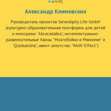
Александр Климовских
Руководитель проектов Serendipity Life GmbH
(культурно-образовательная платформа для детей
и молодежи “Abracadabra”, интеллектуально-
развлекательные Квизы “Мозгобойня в Мюнхене” и
“Quizkantine”, ивент-агентство “WoW Effect”)