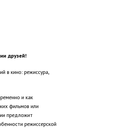
нии друзей!
й в кино: режиссура,
временно и как
тких фильмов или
мии предложит
собенности режиссерской