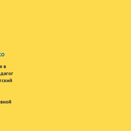
ко
я в
дагог
тский
ивной