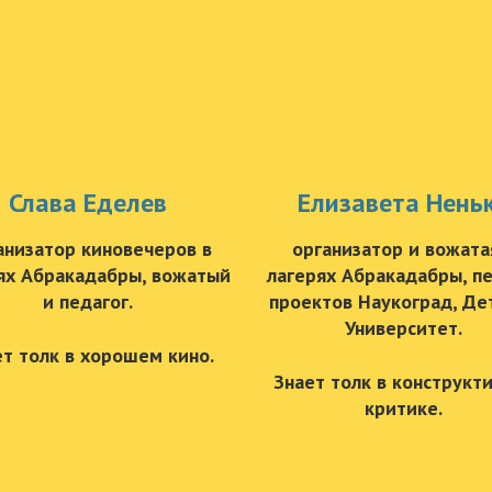
Слава Еделев
Елизавета Нень
анизатор киновечеров в
организатор и вожата
ях Абракадабры,
вожатый
лагерях Абракадабры,
пе
и педагог.
проектов Наукоград, Де
Университет.
ет толк в хорошем кино.
Знает толк в конструкт
критике.