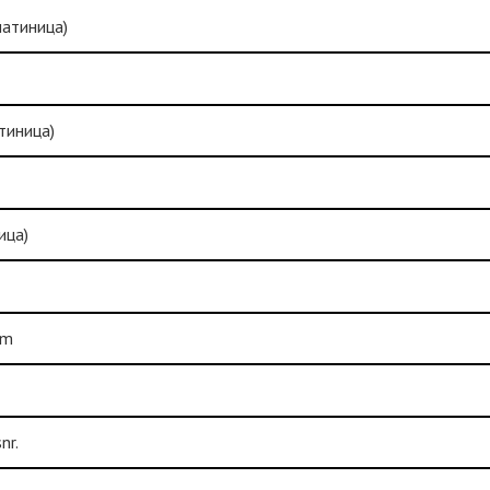
атиница)
тиница)
ица)
um
nr.