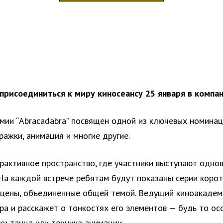
присоединиться к миру киносеансу 25 января в компа
ии “Abracadabra” посвящен одной из ключевых номинаци
ражки, анимация и многие другие.
рактивное пространство, где участники выступают одно
. На каждой встрече ребятам будут показаны серии коро
сцены, объединенные общей темой. Ведущий киноакаде
ра и расскажет о тонкостях его элементов — будь то о
ки танца или техника анимации.