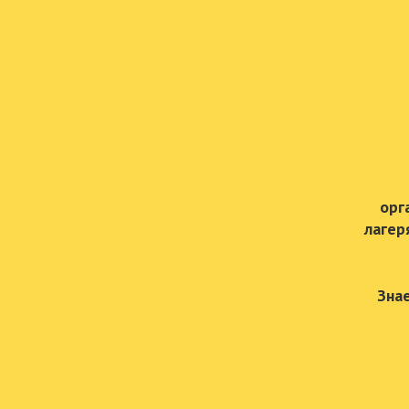
орг
лагер
Зна