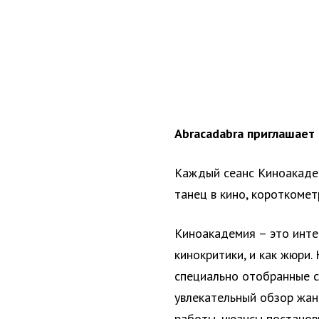
Abracadabra приглашает 
Каждый сеанс Киноакадем
танец в кино, короткомет
Киноакадемия – это инте
кинокритики, и как жюри
специально отобранные 
увлекательный обзор жан
работы, нюансы постанов