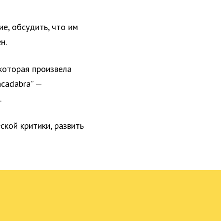
ие, обсудить, что им
н.
которая произвела
cadabra” —
.
кой критики, развить