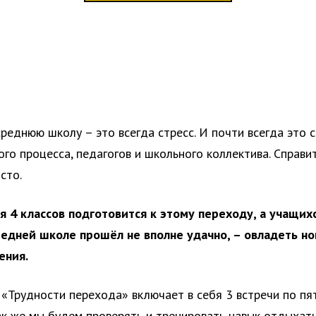
реднюю школу – это всегда стресс. И почти всегда это 
ого процесса, педагогов и школьного коллектива. Справи
сто.
 4 классов подготовится к этому переходу, а учащихс
редней школе прошёл не вполне удачно, – овладеть н
ения.
 «Трудности перехода» включает в себя 3 встречи по пят
Так же мы будем проверять и тренировать навык отдыхат