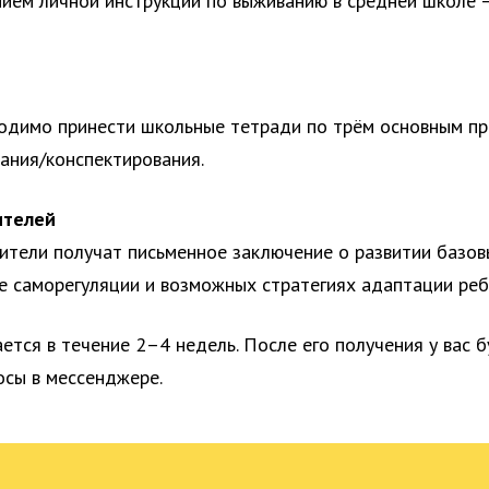
ием личной инструкции по выживанию в средней школе —
ходимо принести школьные тетради по трём основным п
вания/конспектирования.
ителей
ители получат письменное заключение о развитии базов
не саморегуляции и возможных стратегиях адаптации реб
ется в течение 2–4 недель. После его получения у вас 
сы в мессенджере.