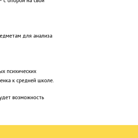
 с опорой на свои
редметам для анализа
ых психических
енка к средней школе.
будет возможность