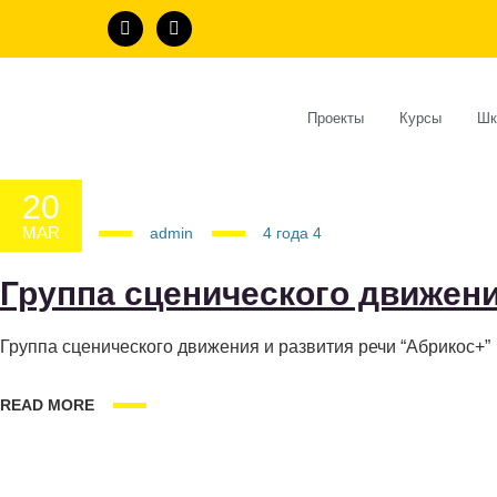
Проекты
Курсы
Шк
20
MAR
20.03.2025
admin
4 года
4
Группа сценического движени
Группа сценического движения и развития речи “Абрикос+”
READ MORE