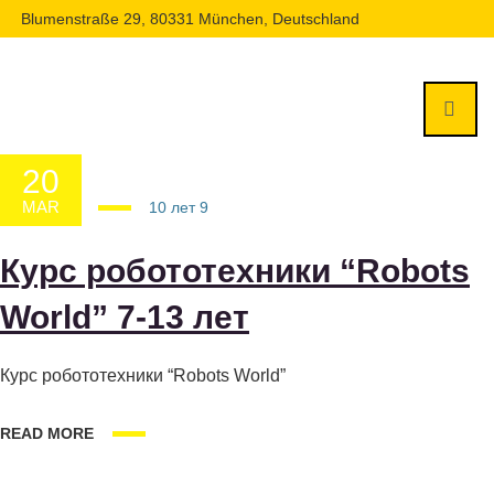
Blumenstraße 29, 80331 München, Deutschland
20
MAR
20.03.2025
10 лет
9
Курс pобототехники “Robots
World” 7-13 лет
Курс pобототехники “Robots World”
READ MORE