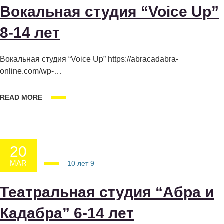
Вокальная студия “Voice Up”
8-14 лет
Вокальная студия “Voice Up” https://abracadabra-
online.com/wp-
content/uploads/2024/06/document_5298521120931072339.m
p4
READ MORE
20
MAR
20.03.2025
10 лет
9
Театральная студия “Абра и
Кадабра” 6-14 лет