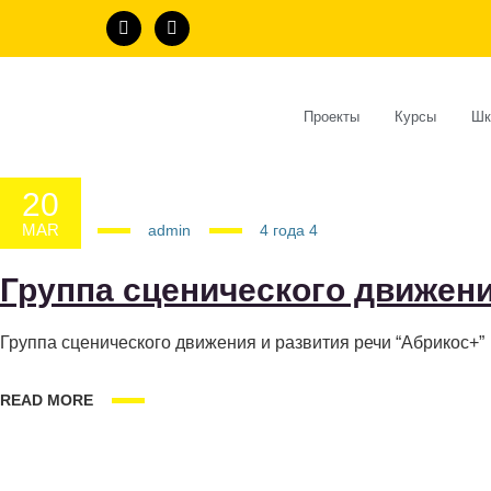
Проекты
Курсы
Шк
20
MAR
20.03.2025
admin
4 года
4
Группа сценического движени
Группа сценического движения и развития речи “Абрикос+”
READ MORE